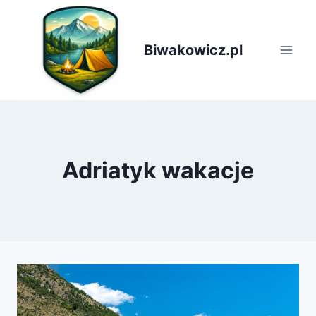
Przejdź
do
treści
Biwakowicz.pl
Adriatyk wakacje