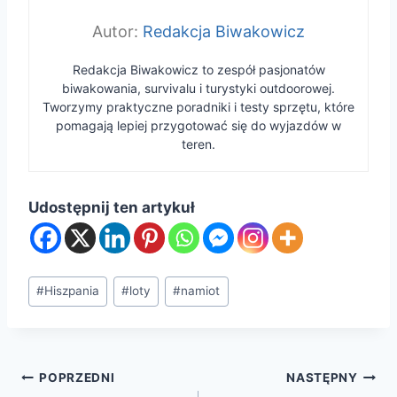
Redakcja Biwakowicz
Redakcja Biwakowicz to zespół pasjonatów
biwakowania, survivalu i turystyki outdoorowej.
Tworzymy praktyczne poradniki i testy sprzętu, które
pomagają lepiej przygotować się do wyjazdów w
teren.
Udostępnij ten artykuł
Tagi
#
Hiszpania
#
loty
#
namiot
wpisu:
Nawigacja
POPRZEDNI
NASTĘPNY