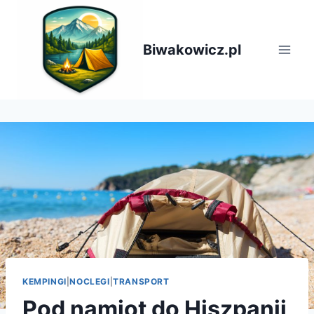
Przejdź
do
treści
Biwakowicz.pl
KEMPINGI
|
NOCLEGI
|
TRANSPORT
Pod namiot do Hiszpanii