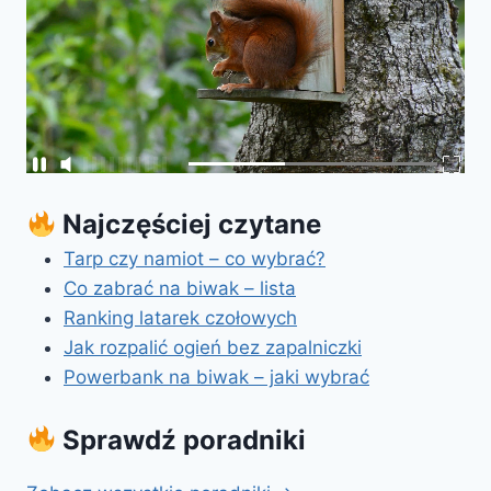
Najczęściej czytane
Tarp czy namiot – co wybrać?
Co zabrać na biwak – lista
Ranking latarek czołowych
Jak rozpalić ogień bez zapalniczki
Powerbank na biwak – jaki wybrać
Sprawdź poradniki