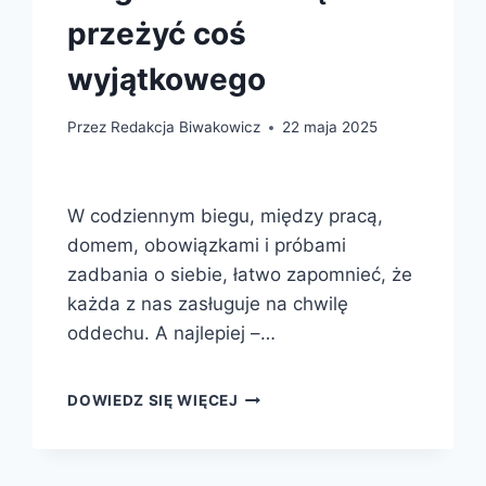
przeżyć coś
wyjątkowego
Przez
Redakcja Biwakowicz
22 maja 2025
W codziennym biegu, między pracą,
domem, obowiązkami i próbami
zadbania o siebie, łatwo zapomnieć, że
każda z nas zasługuje na chwilę
oddechu. A najlepiej –…
DZIEWCZYŃSKIE
DOWIEDZ SIĘ WIĘCEJ
WYJAZDY
–
JAK
ODPOCZĄĆ,