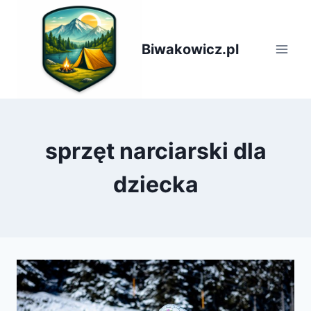
Przejdź
do
treści
Biwakowicz.pl
sprzęt narciarski dla
dziecka