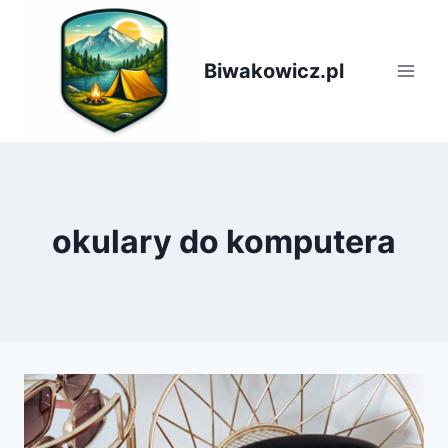
Przejdź
do
treści
Biwakowicz.pl
okulary do komputera