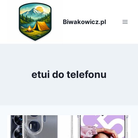
Przejdź
do
treści
Biwakowicz.pl
etui do telefonu