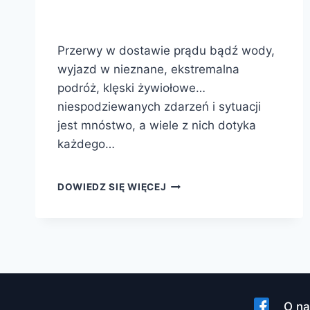
Przerwy w dostawie prądu bądź wody,
wyjazd w nieznane, ekstremalna
podróż, klęski żywiołowe…
niespodziewanych zdarzeń i sytuacji
jest mnóstwo, a wiele z nich dotyka
każdego…
PRZYGOTOWANI
DOWIEDZ SIĘ WIĘCEJ
NA
KAŻDĄ
SYTUACJĘ
–
CO
WARTO
MIEĆ
ZAWSZE
O na