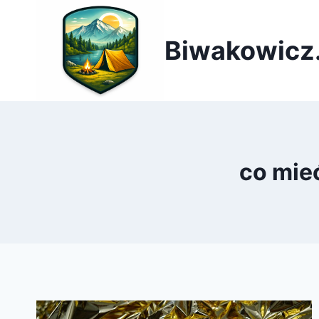
Przejdź
do
Biwakowicz.
treści
co mie